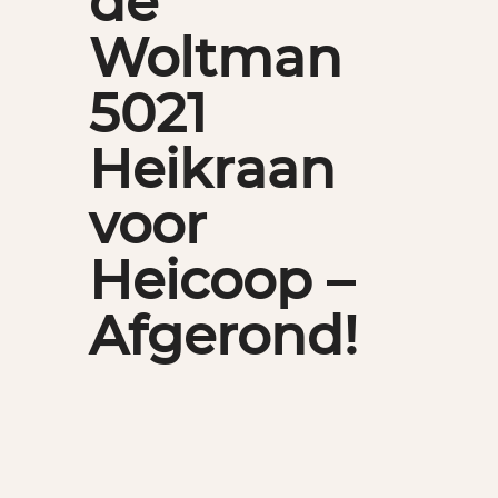
de
Woltman
5021
Heikraan
voor
Heicoop –
Afgerond!