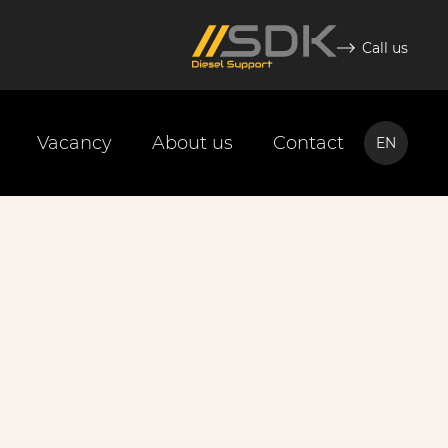
Call us
Vacancy
About us
Contact
EN
NL
EN