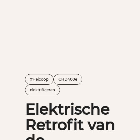
#Heicoop
CHD400e
elektrificeren
Elektrische
Retrofit van