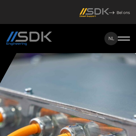
Bel ons
NL
NL
EN