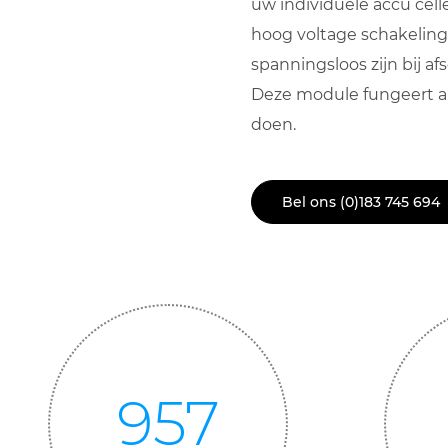
uw individuele accu cell
hoog voltage schakelin
spanningsloos zijn bij af
Deze module fungeert al
doen.
Bel ons (0)183 745 694
1000