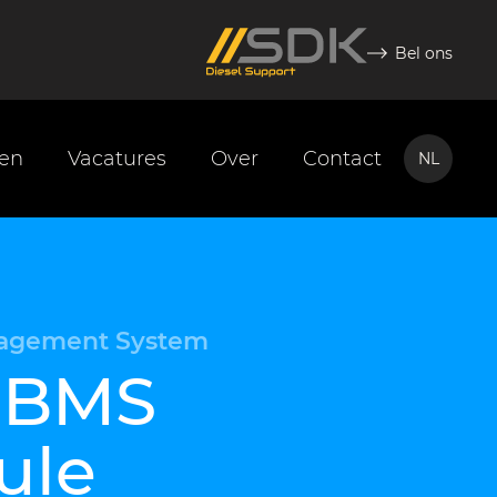
Bel ons
ten
Vacatures
Over
Contact
NL
NL
EN
nagement System
 BMS
ule