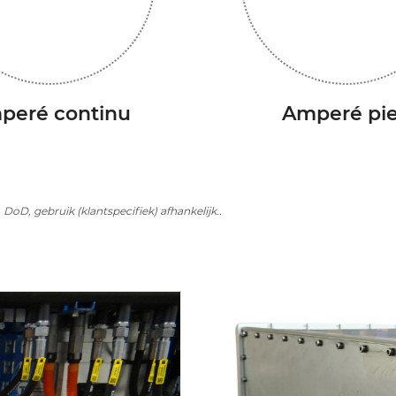
peré continu
Amperé pi
 DoD, gebruik (klantspecifiek) afhankelijk..