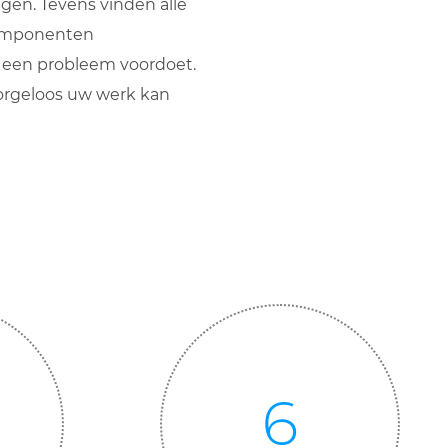
ngen. Tevens vinden alle
componenten
ch een probleem voordoet.
zorgeloos uw werk kan
6