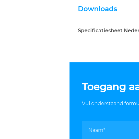
Downloads
Specificatiesheet Nede
Toegang a
Vul onderstaand formuli