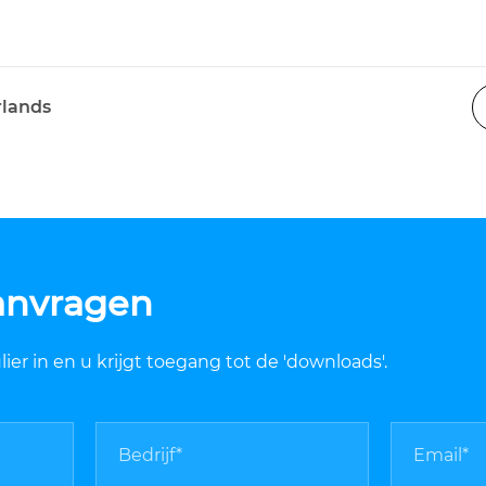
rlands
anvragen
er in en u krijgt toegang tot de 'downloads'.