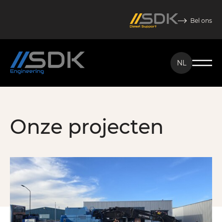
Bel ons
NL
NL
EN
Onze projecten