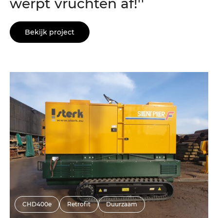
werpt vruchten af!''
Bekijk project
CHD400e
Retrofit
Duurzaam