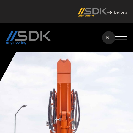
Bel ons
NL
NL
EN