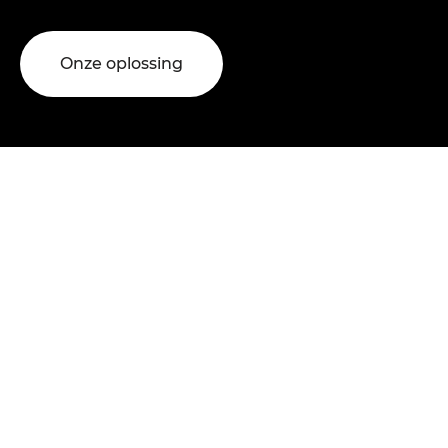
Onze oplossing
SDK Engineering
Efficiënt gebruik van
beschikbare energie
Wij integreren energie-, aandrijf- en besturingssystemen
tot één robuuste, emissiearme of emissievrije oplossing
voor zwaar materieel. We ontwikkelen en bouwen