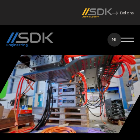
Bel ons
NL
NL
EN