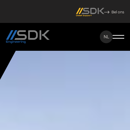
Bel ons
NL
NL
EN