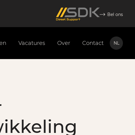
Bel ons
ten
Vacatures
Over
Contact
NL
NL
EN
r
ikkeling