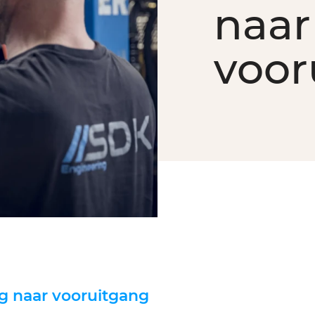
naar
voor
g naar vooruitgang