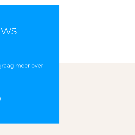
uws­
 graag meer over