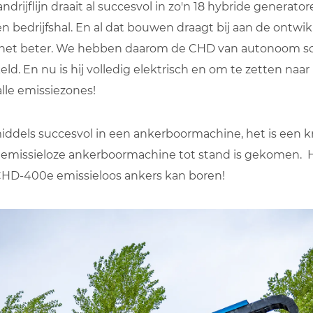
rijflijn draait al succesvol in zo'n 18 hybride generator
bedrijfshal. En al dat bouwen draagt bij aan de ontwikk
 het beter. We hebben daarom de CHD van autonoom sc
ld. En nu is hij volledig elektrisch en om te zetten naar
alle emissiezones!
ddels succesvol in een ankerboormachine, het is een kra
n emissieloze ankerboormachine tot stand is gekomen. H
CHD-400e emissieloos ankers kan boren!