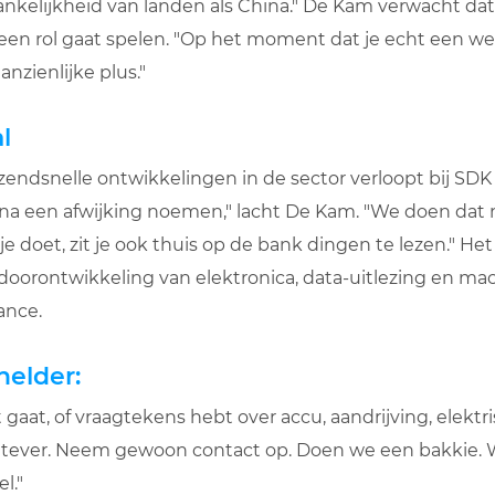
ankelijkheid van landen als China." De Kam verwacht dat
een rol gaat spelen. "Op het moment dat je echt een wel
anzienlijke plus."
l
zendsnelle ontwikkelingen in de sector verloopt bij SDK
ijna een afwijking noemen," lacht De Kam. "We doen dat n
je doet, zit je ook thuis op de bank dingen te lezen." Het
doorontwikkeling van elektronica, data-uitlezing en ma
ance.
helder:
t gaat, of vraagtekens hebt over accu, aandrijving, elektri
tever. Neem gewoon contact op. Doen we een bakkie. 
l."