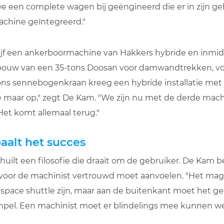
 een complete wagen bij geëngineerd die er in zijn gehe
chine geïntegreerd."
ijf een ankerboormachine van Hakkers hybride en inmi
ouw van een 35-tons Doosan voor damwandtrekken, vol
ons sennebogenkraan kreeg een hybride installatie m
e maar op," zegt De Kam. "We zijn nu met de derde mac
Het komt allemaal terug."
aalt het succes
chuilt een filosofie die draait om de gebruiker. De Kam 
r de machinist vertrouwd moet aanvoelen. "Het mag
space shuttle zijn, maar aan de buitenkant moet het ge
mpel. Een machinist moet er blindelings mee kunnen w