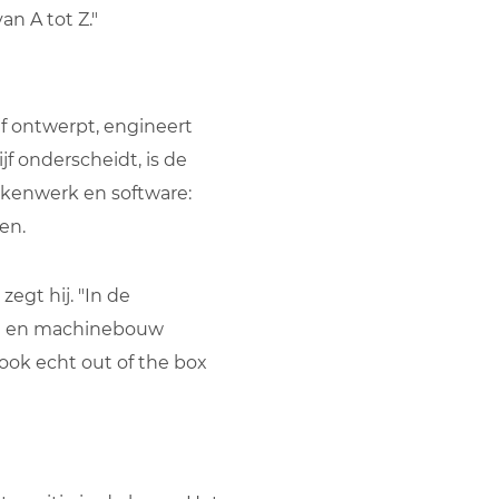
an A tot Z."
jf ontwerpt, engineert
f onderscheidt, is de
ekenwerk en software:
en.
egt hij. "In de
sch en machinebouw
ok echt out of the box