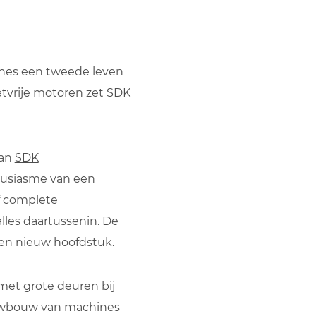
nes een tweede leven
tvrije motoren zet SDK
van
SDK
ousiasme van een
f complete
alles daartussenin. De
een nieuw hoofdstuk.
met grote deuren bij
uwbouw van machines