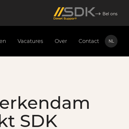
Bel ons
ten
Vacatures
Over
Contact
NL
NL
EN
Werkendam
kt SDK