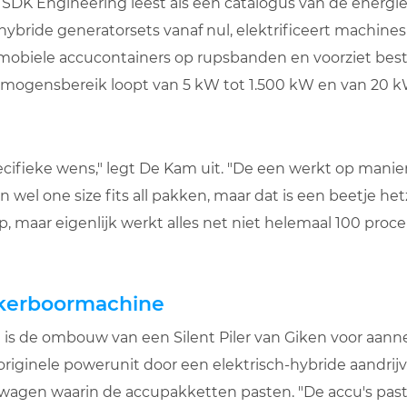
 SDK Engineering leest als een catalogus van de energie
hybride generatorsets vanaf nul, elektrificeert machin
 mobiele accucontainers op rupsbanden en voorziet be
vermogensbereik loopt van 5 kW tot 1.500 kW en van 20
ecifieke wens," legt De Kam uit. "De een werkt op mani
 wel one size fits all pakken, maar dat is een beetje het
op, maar eigenlijk werkt alles net niet helemaal 100 proc
ankerboormachine
is de ombouw van een Silent Piler van Giken voor aann
originele powerunit door een elektrisch-hybride aandrij
gen waarin de accupakketten pasten. "De accu's pasten