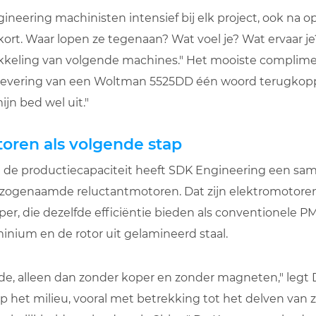
neering machinisten intensief bij elk project, ook na 
 kort. Waar lopen ze tegenaan? Wat voel je? Wat ervaar 
kkeling van volgende machines." Het mooiste complim
plevering van een Woltman 5525DD één woord terugkopp
jn bed wel uit."
oren als volgende stap
n de productiecapaciteit heeft SDK Engineering een s
zogenaamde reluctantmotoren. Dat zijn elektromotor
r, die dezelfde efficiëntie bieden als conventionele 
inium en de rotor uit gelamineerd staal.
de, alleen dan zonder koper en zonder magneten," legt 
op het milieu, vooral met betrekking tot het delven van