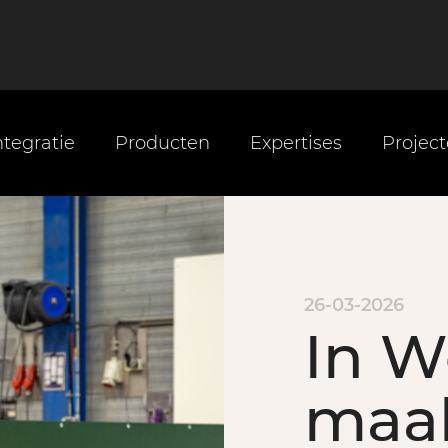
tegratie
Producten
Expertises
Projec
26-03-2026
In 
maa