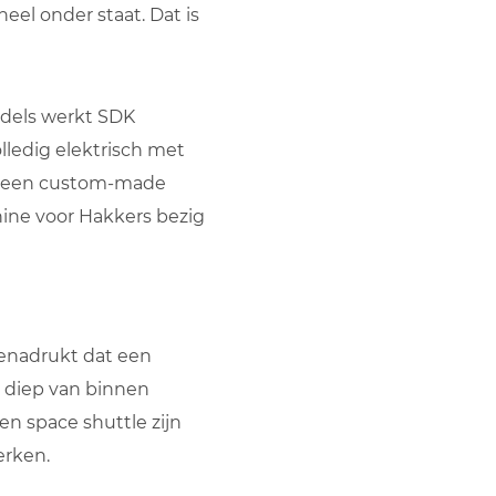
el onder staat. Dat is
ddels werkt SDK
ledig elektrisch met
et een custom-made
hine voor Hakkers bezig
benadrukt dat een
 diep van binnen
en space shuttle zijn
erken.