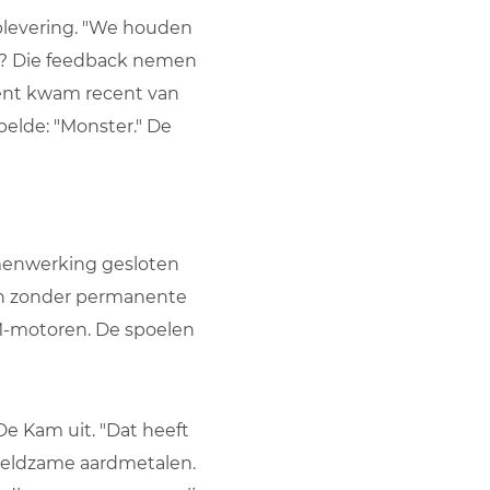
oplevering. "We houden
je? Die feedback nemen
ent kwam recent van
elde: "Monster." De
amenwerking gesloten
en zonder permanente
PM-motoren. De spoelen
De Kam uit. "Dat heeft
 zeldzame aardmetalen.