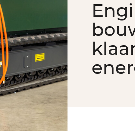
Engi
bou
klaa
ener