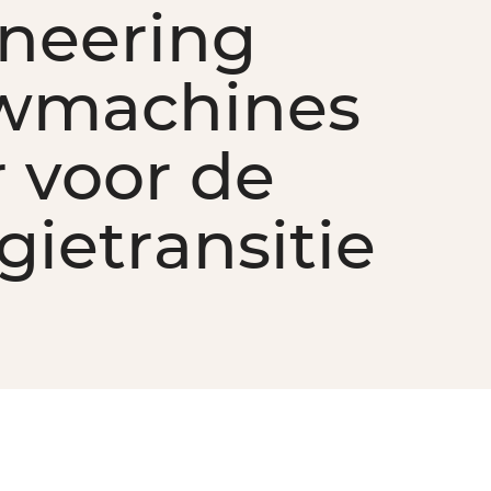
neering
wmachines
r voor de
gietransitie