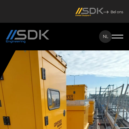
Bel ons
NL
NL
EN