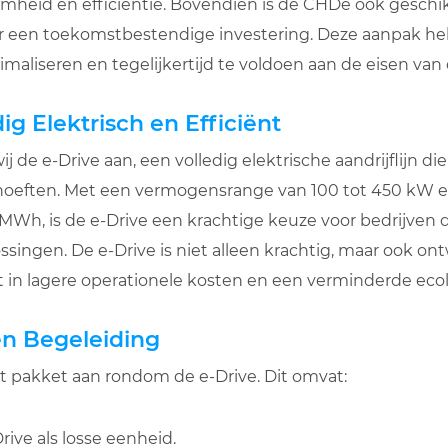
mheid en efficiëntie. Bovendien is de CHDe ook geschi
r een toekomstbestendige investering. Deze aanpak he
maliseren en tegelijkertijd te voldoen aan de eisen van
ig Elektrisch en Efficiënt
de e-Drive aan, een volledig elektrische aandrijflijn die 
hoeften. Met een vermogensrange van 100 tot 450 kW 
2 MWh, is de e-Drive een krachtige keuze voor bedrijven 
ssingen. De e-Drive is niet alleen krachtig, maar ook 
ert in lagere operationele kosten en een verminderde eco
en Begeleiding
 pakket aan rondom de e-Drive. Dit omvat:
rive als losse eenheid.