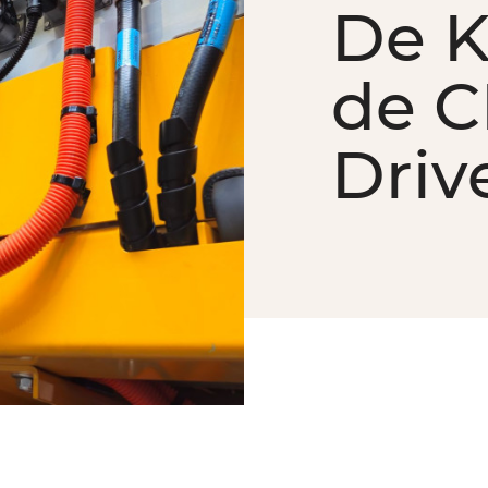
De K
de C
Driv