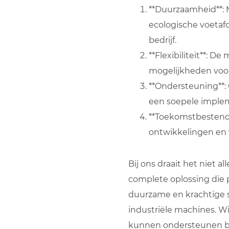
**Duurzaamheid**: M
ecologische voetafd
bedrijf.
**Flexibiliteit**: 
mogelijkheden voor
**Ondersteuning**:
een soepele imple
**Toekomstbestendi
ontwikkelingen en 
Bij ons draait het niet 
complete oplossing die p
duurzame en krachtige s
industriële machines. W
kunnen ondersteunen bi