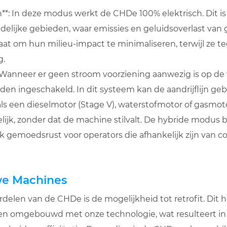
h**: In deze modus werkt de CHDe 100% elektrisch. Dit is 
delijke gebieden, waar emissies en geluidsoverlast van g
taat om hun milieu-impact te minimaliseren, terwijl ze te
g.
 Wanneer er geen stroom voorziening aanwezig is op de 
en ingeschakeld. In dit systeem kan de aandrijflijn g
ls een dieselmotor (Stage V), waterstofmotor of gasmoto
jk, zonder dat de machine stilvalt. De hybride modus bi
ook gemoedsrust voor operators die afhankelijk zijn van c
we Machines
delen van de CHDe is de mogelijkheid tot retrofit. Dit 
 omgebouwd met onze technologie, wat resulteert in e