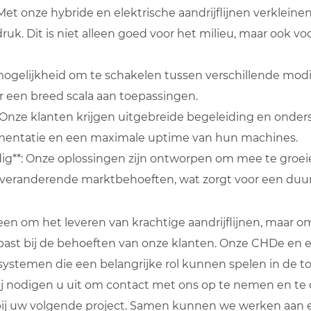
et onze hybride en elektrische aandrijflijnen verkleine
ruk. Dit is niet alleen goed voor het milieu, maar ook vo
De mogelijkheid om te schakelen tussen verschillende mo
 een breed scala aan toepassingen.
 Onze klanten krijgen uitgebreide begeleiding en onders
mentatie en een maximale uptime van hun machines.
g**: Onze oplossingen zijn ontworpen om mee te groe
veranderende marktbehoeften, wat zorgt voor een duur
alleen om het leveren van krachtige aandrijflijnen, maar 
ast bij de behoeften van onze klanten. Onze CHDe en e-D
ystemen die een belangrijke rol kunnen spelen in de 
ij nodigen u uit om contact met ons op te nemen en te
j uw volgende project. Samen kunnen we werken aan ee