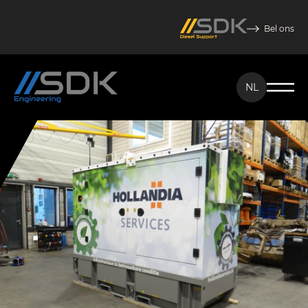
Bel ons
NL
NL
EN