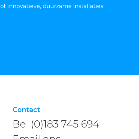
 innovatieve, duurzame installaties.
Contact
Bel (0)183 745 694
​​Email ons