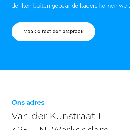
denken buiten gebaande kaders komen we tot
Maak direct een afspraak
Ons adres
Van der Kunstraat 1
4251 LN Werkendam