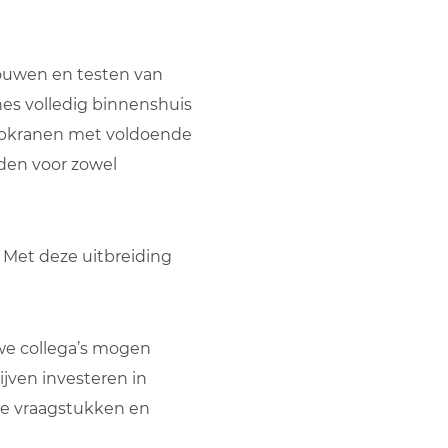
bouwen en testen van
nes volledig binnenshuis
oopkranen met voldoende
den voor zowel
. Met deze uitbreiding
we collega’s mogen
ijven investeren in
ere vraagstukken en