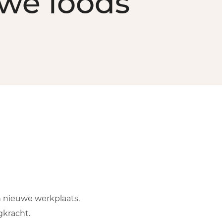
we loods
n nieuwe werkplaats.
gkracht.