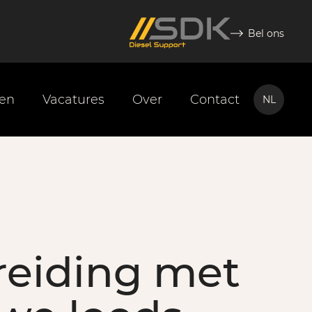
Bel ons
ten
Vacatures
Over
Contact
NL
NL
EN
reiding met