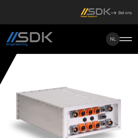
Bel ons
NL
NL
EN